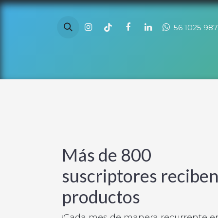
Ir al contenido
56 1025 98
Más de 800
suscriptores reciben
productos
¡Cada mes de manera recurrente en