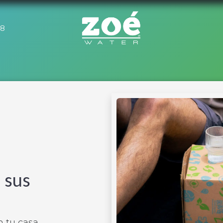
78
Tienda
Suscripciones
Descubre Zoé
 sus
 tu casa,